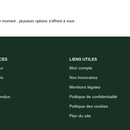
 moment , plusieurs options s'offrent à vous :
CES
LIENS UTILES
ur
Mon compte
és
Nos honoraires
Mentions légales
endus
Politique de confidentialité
Politique des cookies
Plan du site