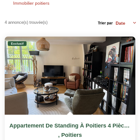
Immobilier poitiers
CONTACT
4 annonce(s) trouvée(s)
Trier par
Exclusif
Appartement De Standing À Poitiers 4 Pièce(s)
,
Poitiers