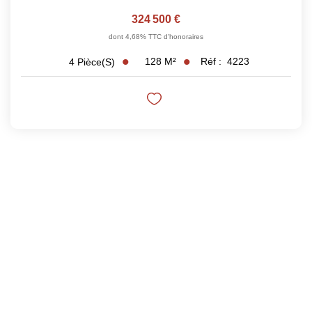
324 500 €
dont 4,68% TTC d'honoraires
128
M²
Réf :
4223
4
Pièce(s)