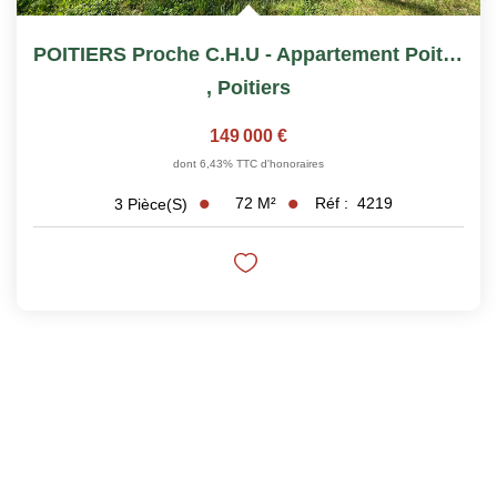
POITIERS Proche C.H.U - Appartement Poitiers 3 Pièce(s)...
,
Poitiers
149 000 €
dont 6,43% TTC d'honoraires
72
M²
Réf :
4219
3
Pièce(s)