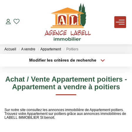
VENTES
LOCATIONS
Accueil
A vendre
Appartement
Poitiers
Modifier les critères de recherche
Localisation
Type de bien
AVIS DE VALEUR
Localisation
Sélectionnez...
Achat / Vente Appartement poitiers -
AGENCE
Surface min
Budget max
Appartement a vendre à poitiers
Plus de critères
Créer une alerte
NOUS REJOINDRE
Sur notre site consultez les annonces immobilière de Appartement poitiers.
Trouvez votre Appartement sur poitiers grâce aux annonces immobilières de
TÉMOIGNAGES
LABELL IMMOBILIER St benoit.