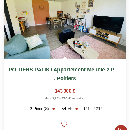
POITIERS PATIS / Appartement Meublé 2 Pièce(s) 53.76 M2
,
Poitiers
143 000 €
dont 5,93% TTC d'honoraires
54
M²
Réf :
4214
2
Pièce(s)