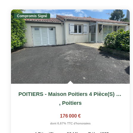
Compromis Signé
POITIERS - Maison Poitiers 4 Pièce(s) 90 M2 - GARAGE -...
,
Poitiers
176 000 €
dont 6,67% TTC d'honoraires