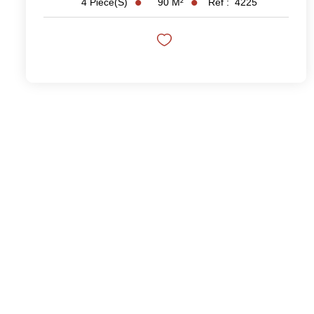
90
M²
Réf :
4225
4
Pièce(s)