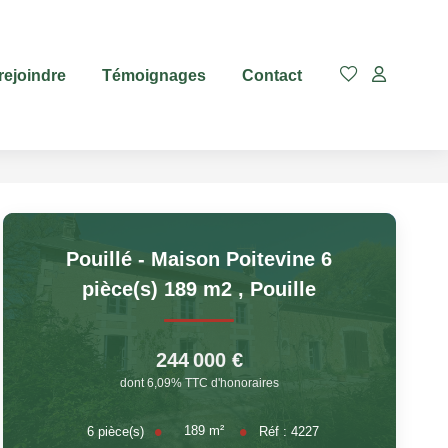
rejoindre
Témoignages
Contact
Pouillé - Maison Poitevine 6
pièce(s) 189 m2
,
Pouille
244 000 €
dont 6,09% TTC d'honoraires
189
m²
6
pièce(s)
Réf :
4227