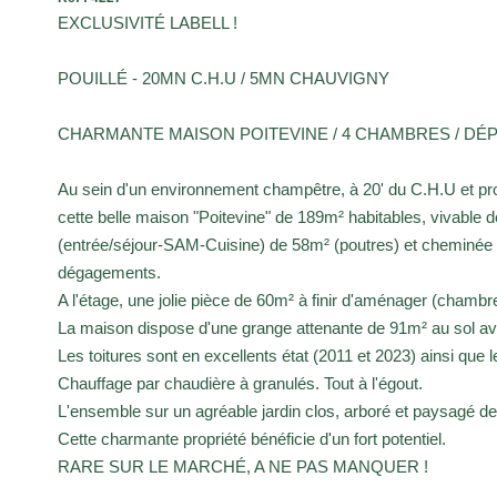
EXCLUSIVITÉ LABELL !
POUILLÉ - 20MN C.H.U / 5MN CHAUVIGNY
CHARMANTE MAISON POITEVINE / 4 CHAMBRES / DÉPE
Au sein d'un environnement champêtre, à 20' du C.H.U et
cette belle maison "Poitevine" de 189m² habitables, vivable d
(entrée/séjour-SAM-Cuisine) de 58m² (poutres) et cheminée i
dégagements.
A l'étage, une jolie pièce de 60m² à finir d'aménager (chambre,
La maison dispose d'une grange attenante de 91m² au sol ave
Les toitures sont en excellents état (2011 et 2023) ainsi que 
Chauffage par chaudière à granulés. Tout à l'égout.
L'ensemble sur un agréable jardin clos, arboré et paysagé d
Cette charmante propriété bénéficie d'un fort potentiel.
RARE SUR LE MARCHÉ, A NE PAS MANQUER !