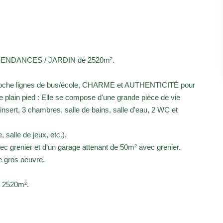
NDANCES / JARDIN de 2520m².
 proche lignes de bus/école, CHARME et AUTHENTICITÉ pour
e plain pied : Elle se compose d'une grande pièce de vie
nsert, 3 chambres, salle de bains, salle d'eau, 2 WC et
 salle de jeux, etc.).
c grenier et d'un garage attenant de 50m² avec grenier.
le gros oeuvre.
e 2520m².