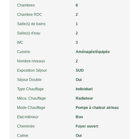
Chambres
8
Chambre RDC
2
Salle(s) de bains
1
Salle(s) d'eau
2
WC
3
Cuisine
Aménagée/équipée
Nombre niveaux
2
Exposition Séjour
SUD
Séjour Double
Oui
Type Chauffage
Individuel
Méca. Chauffage
Radiateur
Mode Chauffage
Pompe à chaleur air/eau
Etat intérieur
Bon
Cheminée
Foyer ouvert
Calme
Oui