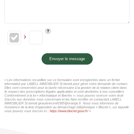
Envoyer le message
« Les informations recueillies sur ce formulaire sont enregistrées dans un fichier
informatisé par LABELL IMMOBILIER St benoit pour gérer votre demande de contact.
Elles sont conservées pour la durée nécessaire à la gestion de la relation client dans
le respect des prescriptions légales applicables et sont destinées à nos conseillers
Conformément à la loi « informatique et libertés », vous pouvez exercer votre droit
d'accès aux données vous concernant et les faire rectifier en contactant LABELL
IMMOBILIER St benoit giraudvincent0385@orange.fr. Nous vous informons de
l'existence de la liste d'opposition au démarchage téléphonique « Bloctel », sur laquelle
vous pouvez vous inscrire ici :
https://www.bloctel.gouv.fr/
»