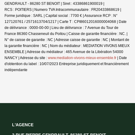
GENDRAULT - 86280 ST BENOIT | Siret : 43386861900019 |
RCS : POITIERS | Numero TVA Intracommunautaire : FR20433868619 |
Forme juridique : SARL | Capital social : 7700 € | Assurance RCP : N°
127120761 / 2571613704/1217 |
Carte T : CPI86012016000004068 | Date
de délivrance : 0000-00-00 | Lieu de délivrance : 7 Avenue du Tour de
France 86360 Chasseneuil du Poitou | Caisse de garantie financière : NC. |
N° de caisse de garantie : NC | Adresse caisse de garantie : NC | Montant de
la garantie financière : NC | Nom du médiateur : MEDIATION VIVONS MIEUX
ENSEMBLE | Adresse du médiateur : 465 Avenue de la Libération 54000
NANCY | Adresse du site :
www.mediation-vivons-mieux-ensemble.fr
| Date
d'obtention du label : 10/07/2023
Entreprise juridiquement et financièrement
indépendante
L'AGENCE
2 RUE PIERRE GENDRAULT, 86280 ST BENOIT