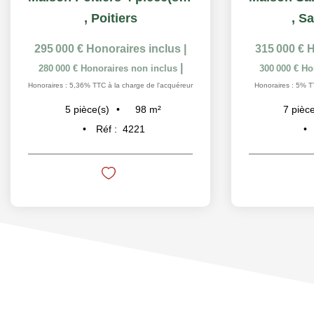
,
Poitiers
,
Sa
295 000 €
Honoraires inclus
|
315 000 €
H
|
280 000 €
Honoraires non inclus
300 000 €
Ho
Honoraires : 5,36% TTC à la charge de l'acquéreur
Honoraires : 5% T
98
m²
5
pièce(s)
7
pièce
Réf :
4221