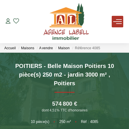
VENTES
LOCATIONS
Accueil
Maisons
A vendre
Maison
Référence 4085
AVIS DE VALEUR
POITIERS - Belle Maison Poitiers 10
pièce(s) 250 m2 - jardin 3000 m²
,
AGENCE
Poitiers
NOUS REJOINDRE
574 800 €
dont 4,51% TTC d'honoraires
TÉMOIGNAGES
10
pièce(s)
•
250
m²
•
Réf : 4085