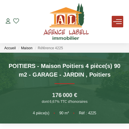
VENTES
LOCATIONS
Accueil
Maison
Référence 4225
AVIS DE VALEUR
POITIERS - Maison Poitiers 4 pièce(s) 90
m2 - GARAGE - JARDIN
,
Poitiers
AGENCE
176 000 €
NOUS REJOINDRE
dont 6,67% TTC d'honoraires
4
pièce(s)
•
90
m²
•
Réf : 4225
TÉMOIGNAGES