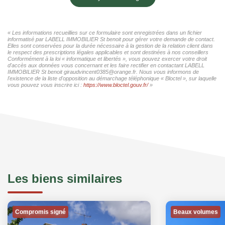
« Les informations recueillies sur ce formulaire sont enregistrées dans un fichier
informatisé par LABELL IMMOBILIER St benoit pour gérer votre demande de contact.
Elles sont conservées pour la durée nécessaire à la gestion de la relation client dans
le respect des prescriptions légales applicables et sont destinées à nos conseillers
Conformément à la loi « informatique et libertés », vous pouvez exercer votre droit
d'accès aux données vous concernant et les faire rectifier en contactant LABELL
IMMOBILIER St benoit giraudvincent0385@orange.fr. Nous vous informons de
l'existence de la liste d'opposition au démarchage téléphonique « Bloctel », sur laquelle
vous pouvez vous inscrire ici :
https://www.bloctel.gouv.fr/
»
Les biens similaires
Compromis signé
Beaux volumes