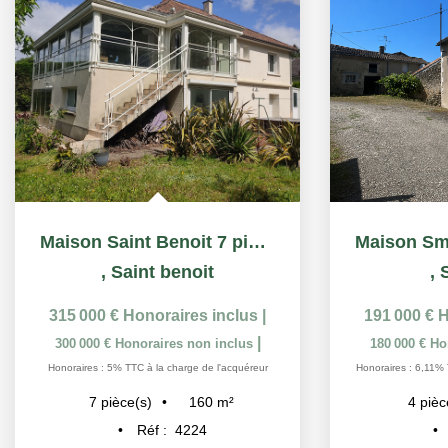
Maison Saint Benoit 7 pièce(s) 160 m2
,
Saint benoit
,
315 000 €
Honoraires inclus
|
191 000 €
H
|
300 000 €
Honoraires non inclus
180 000 €
Ho
Honoraires : 5% TTC à la charge de l'acquéreur
Honoraires : 6,11% 
160
m²
7
pièce(s)
4
pièc
Réf :
4224