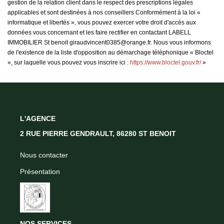
gestion de la relation client dans le respect des prescriptions légales
applicables et sont destinées à nos conseillers Conformément à la loi «
informatique et libertés », vous pouvez exercer votre droit d'accès aux
données vous concernant et les faire rectifier en contactant LABELL
IMMOBILIER St benoit giraudvincent0385@orange.fr. Nous vous informons
de l'existence de la liste d'opposition au démarchage téléphonique « Bloctel
», sur laquelle vous pouvez vous inscrire ici :
https://www.bloctel.gouv.fr/
»
L'AGENCE
2 RUE PIERRE GENDRAULT, 86280 ST BENOIT
Nous contacter
Présentation
NOS SERVICES