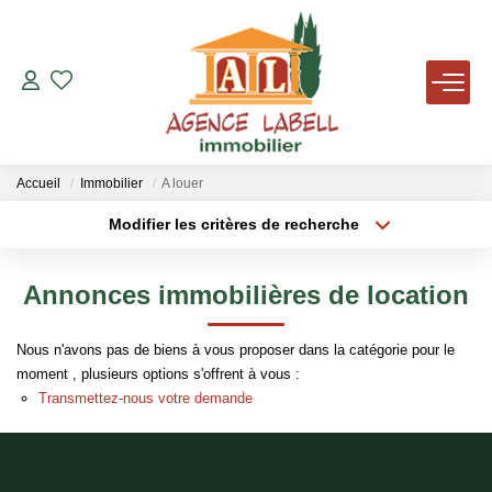
VENTES
LOCATIONS
Accueil
Immobilier
A louer
Modifier les critères de recherche
Localisation
Type de bien
AVIS DE VALEUR
Localisation
Sélectionnez...
Annonces immobilières de location
AGENCE
Surface min
Budget max
Nous n'avons pas de biens à vous proposer dans la catégorie pour le
Plus de critères
Créer une alerte
NOUS REJOINDRE
moment , plusieurs options s'offrent à vous :
Transmettez-nous votre demande
TÉMOIGNAGES